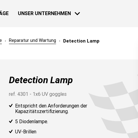
ÄGE
UNSER UNTERNEHMEN
e
Reparatur und Wartung
Detection Lamp
HAUS
NACHRICHTEN
Detection Lamp
30 NOV 2018
Loeb zurück
Mehr erfahre
ref. 4301 - 1x6 UV goggles
Entspricht den Anforderungen der
Kapazitätszertifizierung.
30 NOV 2018
Bardahl & F
5 Diodenlampe.
Geschichte
INDUSTRIE
UV-Brillen
Mehr erfahre