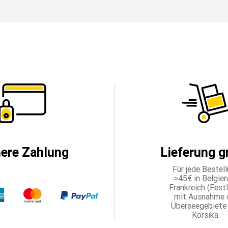
here Zahlung
Lieferung g
Für jede Bestel
>45€ in Belgien,
Frankreich (Fest
mit Ausnahme 
Überseegebiete
Korsika.