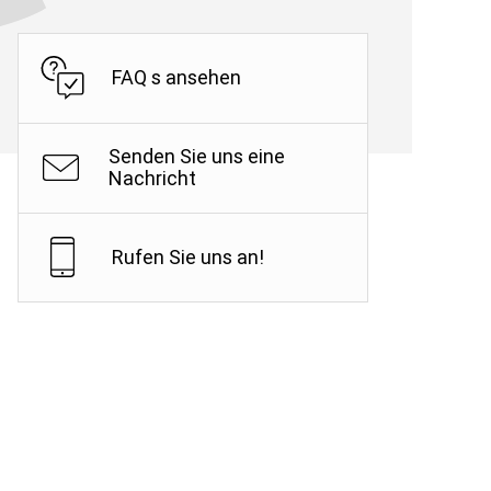
FAQ s ansehen
orreinigung hat bereits
eute überzeugt
n
Senden Sie uns eine
Nachricht
Rufen Sie uns an!
hrzeug auf
www.bardahloils.com