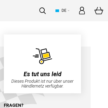
DE
BOOT
 zur Dakar mit Bardahl
n
Es tut uns leid
Dieses Produkt ist nur über unser
Händlernetz verfügbar.
errari, gemeinsame
FRAGEN?
n