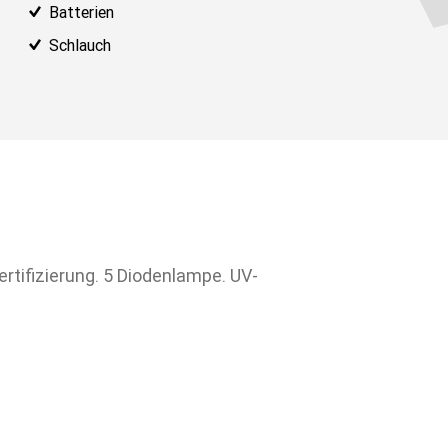
Batterien
Schlauch
30 NOV 2018
Die Öko-Mot
3000 Fachl
Mehr erfahre
ALLE NEUIGKEITEN ANZEIGEN
Finden Sie das richtige Öl für Ihr Fa
rtifizierung. 5 Diodenlampe. UV-