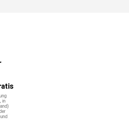
ratis
lung
 in
land)
der
 und