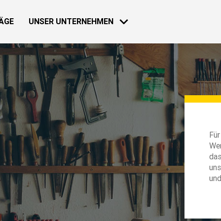
ÄGE
UNSER UNTERNEHMEN
HAUS
NACHRICHTEN
30 NOV 2018
Loeb zurück
Für
Wer
Mehr erfahre
das
uns
und
30 NOV 2018
Bardahl & F
Geschichte
INDUSTRIE
Mehr erfahre