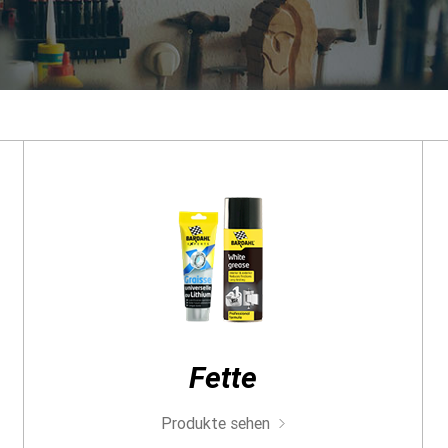
30 NOV 2018
Die Öko-Mot
3000 Fachl
Mehr erfahre
ALLE NEUIGKEITEN ANZEIGEN
Finden Sie das richtige Öl für Ihr Fa
Fette
Produkte sehen