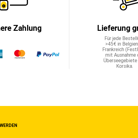
here Zahlung
Lieferung g
Für jede Bestel
>45€ in Belgien,
Frankreich (Fest
mit Ausnahme 
Überseegebiete
Korsika.
 WERDEN