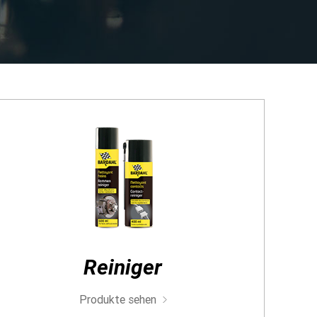
orreinigung hat bereits
eute überzeugt
n
hrzeug auf
www.bardahloils.com
Reiniger
Produkte sehen