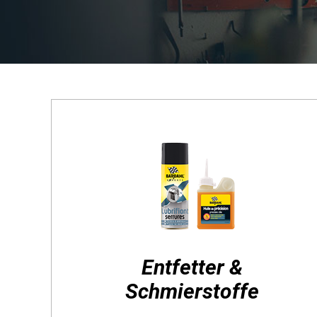
UNSERE GOODIES
Profitieren Sie von unseren limitierten Auflagen
Entfetter &
Schmierstoffe