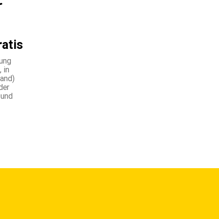
ratis
lung
 in
land)
der
 und