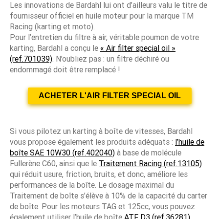
Les innovations de Bardahl lui ont d’ailleurs valu le titre de
fournisseur officiel en huile moteur pour la marque TM
Racing (karting et moto).
Pour l’entretien du filtre à air, véritable poumon de votre
karting, Bardahl a conçu le
« Air filter special oil »
(ref.701039)
. N’oubliez pas : un filtre déchiré ou
endommagé doit être remplacé !
ACHETER L'AIR FILTER SPECIAL OIL
Si vous pilotez un karting à boîte de vitesses, Bardahl
vous propose également les produits adéquats :
l’huile de
boîte SAE 10W30 (ref.402040)
à base de molécule
Fullerène C60, ainsi que le
Traitement Racing (ref.13105)
qui réduit usure, friction, bruits, et donc, améliore les
performances de la boîte. Le dosage maximal du
Traitement de boîte s’élève à 10% de la capacité du carter
de boîte. Pour les moteurs TAG et 125cc, vous pouvez
également utiliser l’huile de boîte
ATF D3 (ref.36281)
.