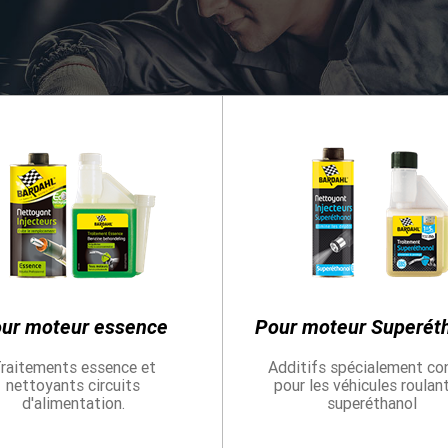
En savoir plu
04 MAI 2021
Sébastien L
TCR Europe
En savoir plu
VOIR TOUTES LES ACTUALITÉS
Trouvez le bon lubrifiant pour votre vé
ur moteur essence
Pour moteur Superét
raitements essence et
Additifs spécialement co
nettoyants circuits
pour les véhicules roulan
d'alimentation.
superéthanol