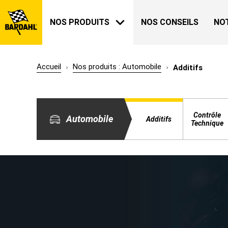
NOS PRODUITS
NOS CONSEILS
NO
Accueil
Nos produits : Automobile
Additifs
AUTOMOBILE
BARDAHL
Contrôle
Automobile
Additifs
NOTRE HISTOIRE
Technique
A PROPOS
JARDIN