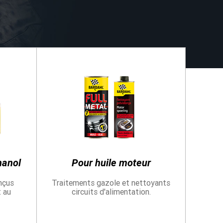
s
oeb Racing et Bardahl en
s
hicule sur
www.bardahloils.com
hanol
Pour huile moteur
nçus
Traitements gazole et nettoyants
t au
circuits d'alimentation.