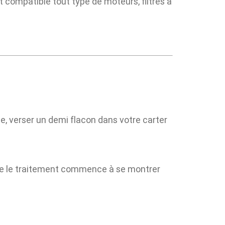
t compatible tout type de moteurs, filtres à
e, verser un demi flacon dans votre carter
e le traitement commence à se montrer