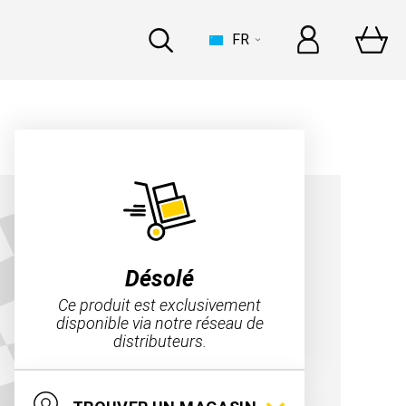
FR
MAISON
retour sur le Dakar 2023
n Raid Xtreme & Sébastien
g
Désolé
s
Ce produit est exclusivement
disponible via notre réseau de
distributeurs.
retour sur le Dakar 2022
INDUSTRIE
n Raid Xtreme