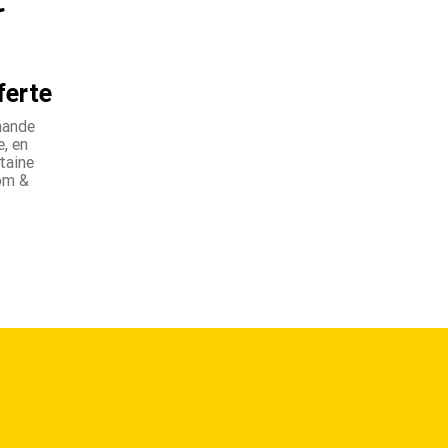
ferte
mande
, en
taine
om &