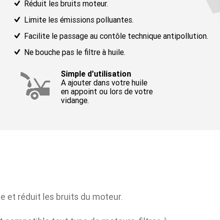
Réduit les bruits moteur.
En savoir plu
Limite les émissions polluantes.
04 MAI 2021
Facilite le passage au contôle technique antipollution.
Sébastien L
Ne bouche pas le filtre à huile.
TCR Europe
En savoir plu
Simple d'utilisation
A ajouter dans votre huile
en appoint ou lors de votre
vidange.
VOIR TOUTES LES ACTUALITÉS
Trouvez le bon lubrifiant pour votre vé
 et réduit les bruits du moteur.