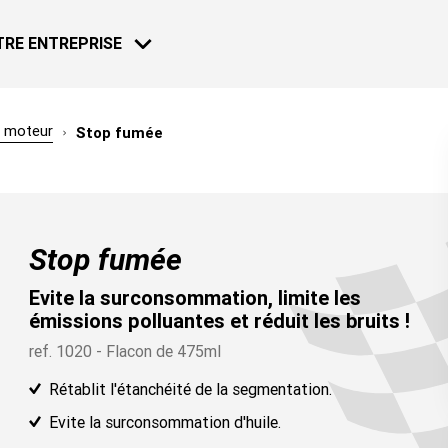
TRE ENTREPRISE
e moteur
Stop fumée
MOTO - VÉLO
ACTUALITÉS
29 DÉC. 2022
Stop fumée
Bardahl, de 
avec Bahrai
Evite la surconsommation, limite les
Loeb Racin
émissions polluantes et réduit les bruits !
En savoir plu
ref. 1020 - Flacon de 475ml
20 DÉC. 2021
Rétablit l'étanchéité de la segmentation.
Bardahl, de 
NAUTIQUE
Evite la surconsommation d'huile.
avec Bahrai