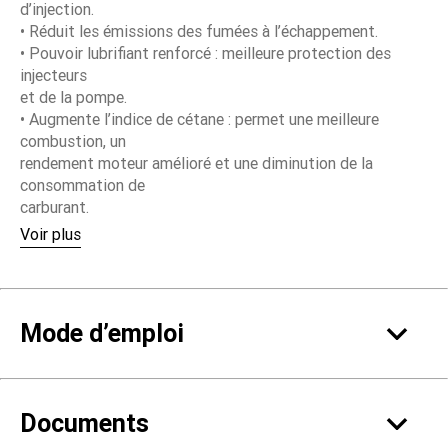
d’injection.
• Réduit les émissions des fumées à l’échappement.
• Pouvoir lubrifiant renforcé : meilleure protection des
injecteurs
et de la pompe.
• Augmente l’indice de cétane : permet une meilleure
combustion, un
rendement moteur amélioré et une diminution de la
consommation de
carburant.
• Ne contient pas de métaux lourds, aucun effet néfaste
Voir plus
sur les pots
catalytiques.
• N’a aucune influence sur les exigences de la norme NF EN
590
Mode d’emploi
• 1 litre pour 2000 litres.
Documents
• Pour une efficacité optimum, traiter à chaque