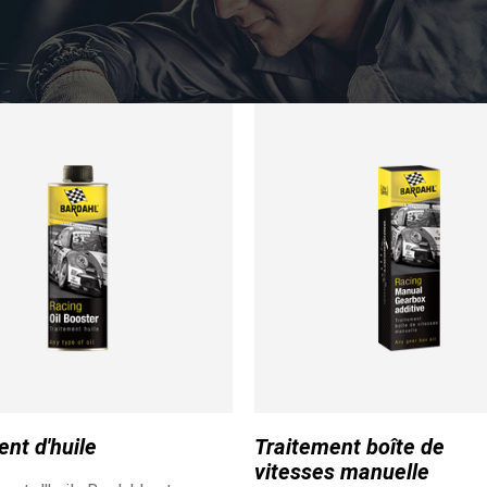
En savoir plu
04 MAI 2021
Sébastien L
TCR Europe
En savoir plu
VOIR TOUTES LES ACTUALITÉS
Trouvez le bon lubrifiant pour votre vé
ent d'huile
Traitement boîte de
vitesses manuelle