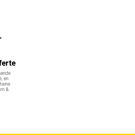
ferte
mande
, en
taine
om &