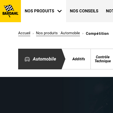
NOS PRODUITS
NOS CONSEILS
NO
Accueil
Nos produits : Automobile
Compétition
AUTOMOBILE
BARDAHL
Contrôle
Automobile
Additifs
NOTRE HISTOIRE
Technique
A PROPOS
JARDIN