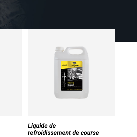
s
oeb Racing et Bardahl en
s
hicule sur
www.bardahloils.com
Liquide de
refroidissement de course