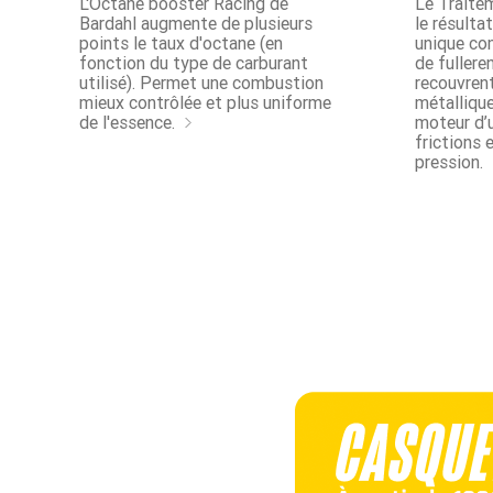
L'Octane booster Racing de
Le Traitem
Bardahl augmente de plusieurs
le résulta
points le taux d'octane (en
unique co
fonction du type de carburant
de fullere
utilisé). Permet une combustion
recouvrent
mieux contrôlée et plus uniforme
métallique
de l'essence.
moteur d’u
frictions e
pression.