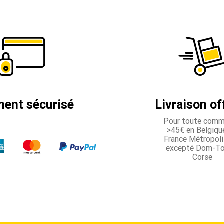
ment sécurisé
Livraison of
Pour toute com
>45€ en Belgique
France Métropoli
excepté Dom-T
Corse