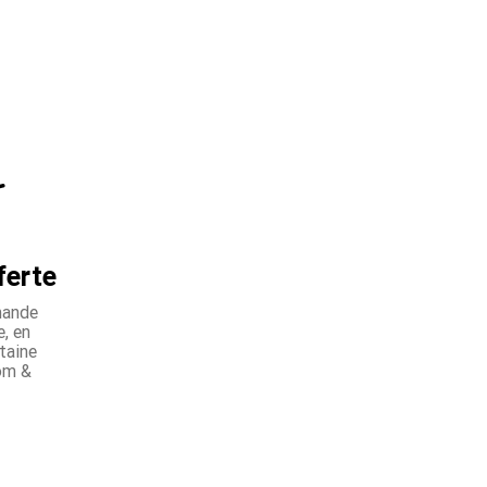
ferte
mande
, en
taine
om &