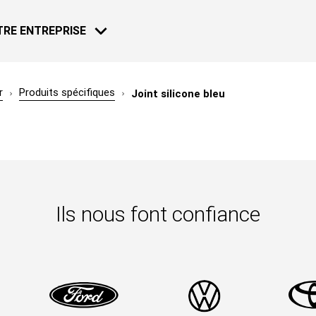
TRE ENTREPRISE
r
Produits spécifiques
Joint silicone bleu
MOTO - VÉLO
ACTUALITÉS
29 DÉC. 2022
Bardahl, de 
avec Bahrai
Ils nous font confiance
Loeb Racin
En savoir plu
20 DÉC. 2021
Bardahl, de 
NAUTIQUE
avec Bahrai