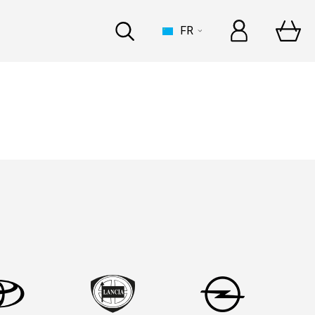
FR
MAISON
retour sur le Dakar 2023
n Raid Xtreme & Sébastien
g
s
retour sur le Dakar 2022
INDUSTRIE
n Raid Xtreme