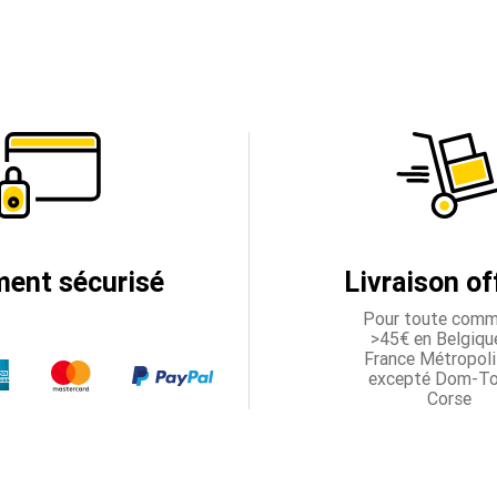
ment sécurisé
Livraison of
Pour toute com
>45€ en Belgique
France Métropoli
excepté Dom-T
Corse