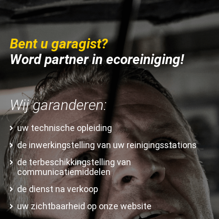
Bent u garagist?
Word partner in ecoreiniging!
Wij garanderen:
uw technische opleiding
de inwerkingstelling van uw reinigingsstations
de terbeschikkingstelling van
communicatiemiddelen
de dienst na verkoop
uw zichtbaarheid op onze website