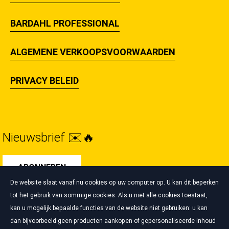
BARDAHL PROFESSIONAL
ALGEMENE VERKOOPSVOORWAARDEN
PRIVACY BELEID
Nieuwsbrief ✉️🔥
ABONNEREN
De website slaat vanaf nu cookies op uw computer op. U kan dit beperken
tot het gebruik van sommige cookies. Als u niet alle cookies toestaat,
kan u mogelijk bepaalde functies van de website niet gebruiken: u kan
dan bijvoorbeeld geen producten aankopen of gepersonaliseerde inhoud
Beheer van cookies