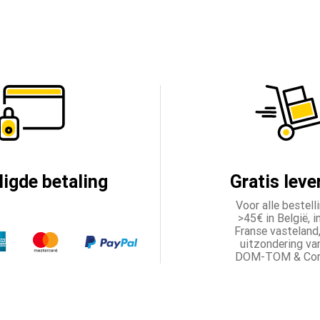
ligde betaling
Gratis leve
Voor alle bestell
>45€ in België, i
Franse vasteland
uitzondering va
DOM-TOM & Cors