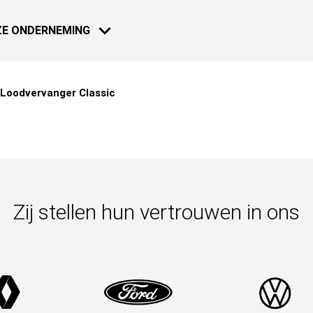
E ONDERNEMING
Loodvervanger Classic
MOTO - SCOOTER
NIEUWS
18 JAN 2021
Dakar 2021:
Zij stellen hun vertrouwen in ons
Meer weten
18 JAN 2021
Dakar 2021:
NAUTICAL
Meer weten