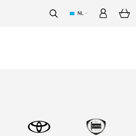
NL
HUIS
 een opvallende top 5!
 een opvallende top 5!
INDUSTRIE