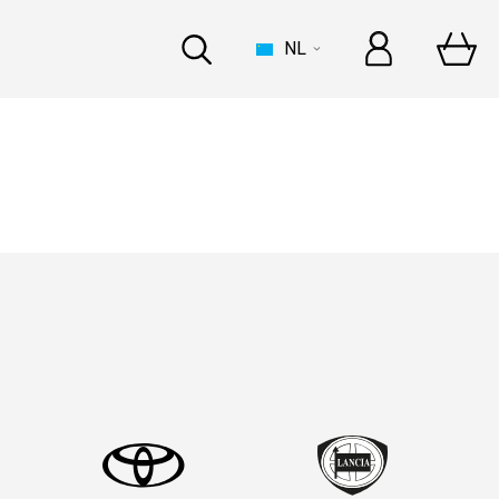
NL
HUIS
 een opvallende top 5!
 een opvallende top 5!
INDUSTRIE