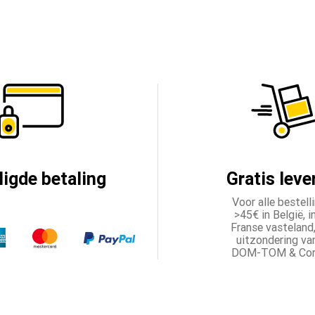
ligde betaling
Gratis leve
Voor alle bestell
>45€ in België, i
Franse vasteland
uitzondering va
DOM-TOM & Cors