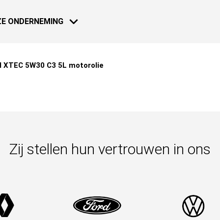
E ONDERNEMING
l XTEC 5W30 C3 5L motorolie
MOTO - SCOOTER
NIEUWS
18 JAN 2021
Dakar 2021:
Zij stellen hun vertrouwen in ons
Meer weten
18 JAN 2021
Dakar 2021:
NAUTICAL
Meer weten