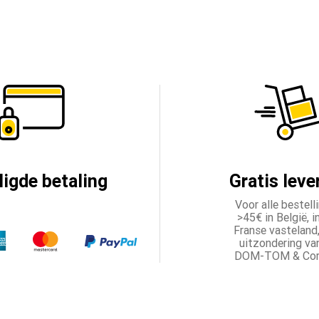
ligde betaling
Gratis leve
Voor alle bestell
>45€ in België, i
Franse vasteland
uitzondering va
DOM-TOM & Cors