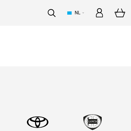
NL
HUIS
 een opvallende top 5!
 een opvallende top 5!
INDUSTRIE