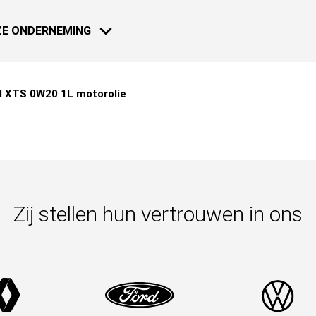
E ONDERNEMING
l XTS 0W20 1L motorolie
MOTO - SCOOTER
NIEUWS
18 JAN 2021
Dakar 2021:
Zij stellen hun vertrouwen in ons
Meer weten
18 JAN 2021
Dakar 2021:
NAUTICAL
Meer weten