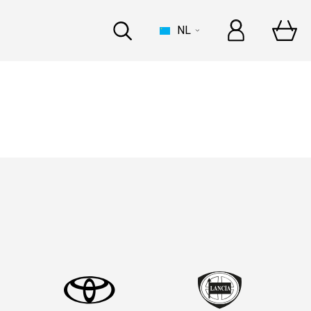
NL
HUIS
 een opvallende top 5!
 een opvallende top 5!
INDUSTRIE