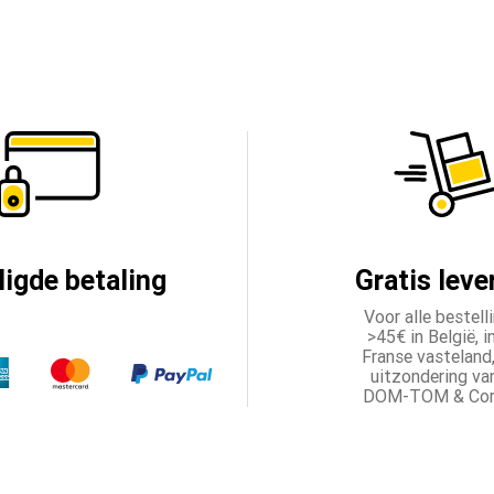
ligde betaling
Gratis leve
Voor alle bestell
>45€ in België, i
Franse vasteland
uitzondering va
DOM-TOM & Cors