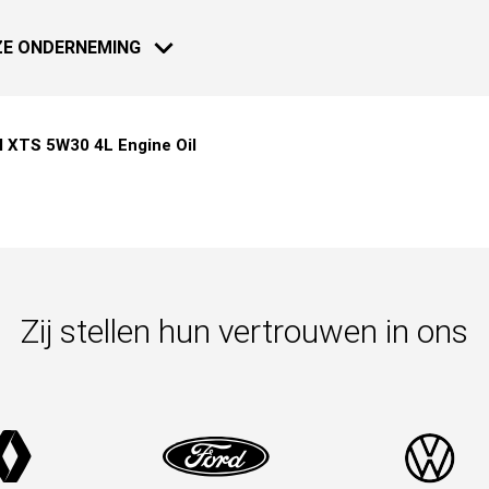
E ONDERNEMING
l XTS 5W30 4L Engine Oil
MOTO - SCOOTER
NIEUWS
18 JAN 2021
Dakar 2021:
Zij stellen hun vertrouwen in ons
Meer weten
18 JAN 2021
Dakar 2021:
NAUTICAL
Meer weten