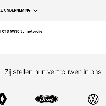
E ONDERNEMING
l XTS 5W30 5L motorolie
MOTO - SCOOTER
NIEUWS
18 JAN 2021
Dakar 2021:
Zij stellen hun vertrouwen in ons
Meer weten
18 JAN 2021
Dakar 2021:
NAUTICAL
Meer weten