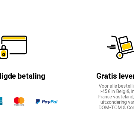
ligde betaling
Gratis leve
Voor alle bestell
>45€ in België, i
Franse vasteland
uitzondering va
DOM-TOM & Cors