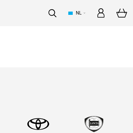
NL
HUIS
 een opvallende top 5!
 een opvallende top 5!
INDUSTRIE