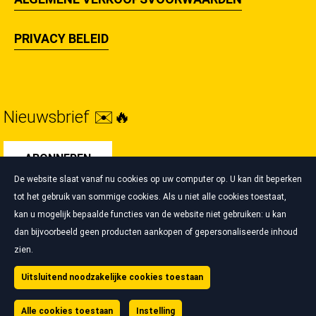
PRIVACY BELEID
Nieuwsbrief ✉️🔥
ABONNEREN
De website slaat vanaf nu cookies op uw computer op. U kan dit beperken
tot het gebruik van sommige cookies. Als u niet alle cookies toestaat,
kan u mogelijk bepaalde functies van de website niet gebruiken: u kan
dan bijvoorbeeld geen producten aankopen of gepersonaliseerde inhoud
Beheer van cookies
zien.
Wettelijke vermeldingen
Cookie beleid