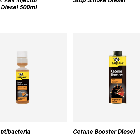
Rail Injector
Stop Smoke Diesel
 Diesel 500ml
Antibacteria
Cetane Booster Diesel