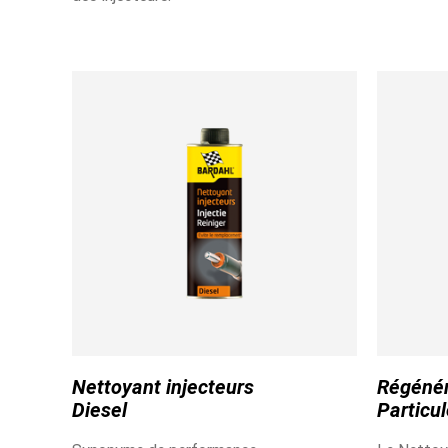
Nettoyant injecteurs
Régénér
Diesel
Particu