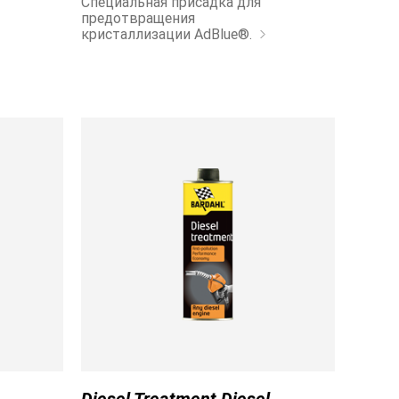
Специальная присадка для
предотвращения
кристаллизации AdBlue®.