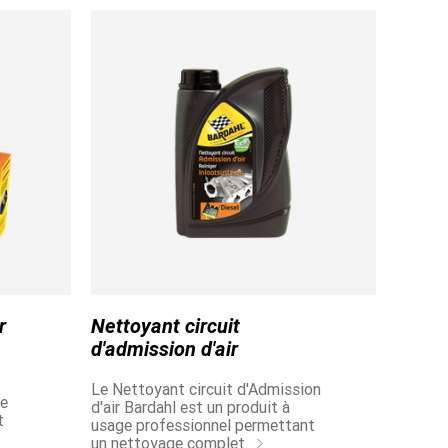
о
r
Nettoyant circuit
d'admission d'air
Le Nettoyant circuit d'Admission
me
d'air Bardahl est un produit à
t
usage professionnel permettant
un nettoyage complet.