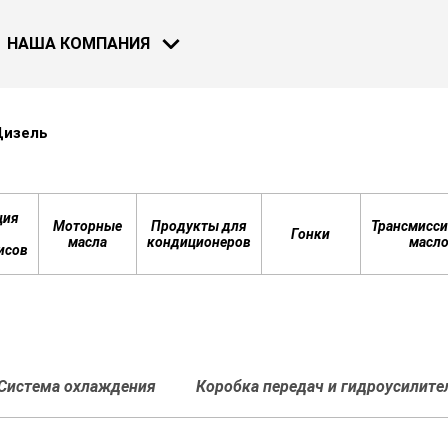
НАША КОМПАНИЯ
Дизель
МОТОЦИКЛЫ
ВЕЛОСИПЕДЫ
НОВОСТИ
ция
Моторные
Продукты для
Трансмисси
Гонки
масла
кондиционеров
масл
исов
30 НОЯ 2018
Bardahl и F
Узнать бол
Система охлаждения
Коробка передач и гидроусилите
СМОТРЕТЬ ВСЕ НОВОСТИ
ВОДНЫЙ ТРАСПОРТ