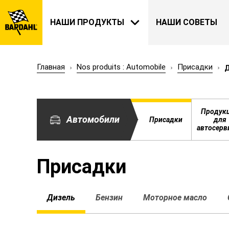
НАШИ ПРОДУКТЫ
НАШИ СОВЕТЫ
Главная
Nos produits : Automobile
Присадки
АВТОМОБИЛИ
BARDAHL
Продук
Автомобили
Присадки
для
НАША ИСТОРИЯ
автосерв
О НАС
Присадки
Дизель
Бензин
Моторное масло
САД