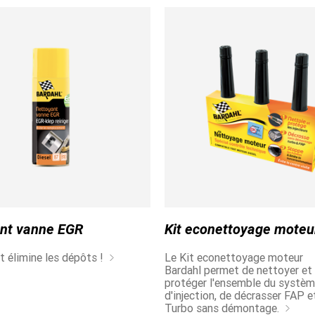
Найти подходящую смазку для вашег
автомобиля
www.bardahloils.com
nt vanne EGR
Kit econettoyage moteu
t élimine les dépôts !
Le Kit econettoyage moteur
Bardahl permet de nettoyer et
protéger l'ensemble du systè
d'injection, de décrasser FAP e
Turbo sans démontage.