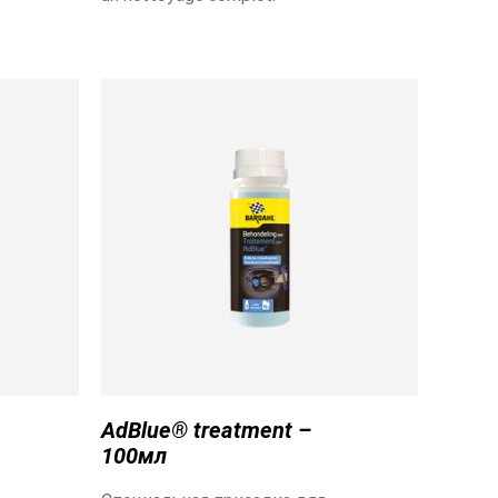
AdBlue® treatment –
100мл