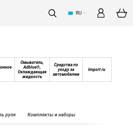
RU
ДОМ
Омыватель,
Средства по
онное
Adblue®,
уходу за
Import ru
о
Охлаждающая
автомобилем
жидкость
errari
–
это целая история!
ьше
ль руля
Комплекты и наборы
ИНДУСТРИЯ