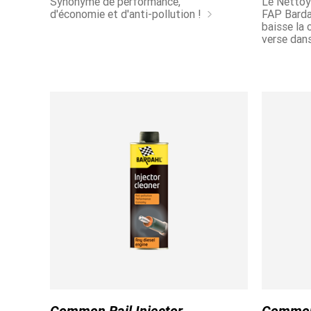
Synonyme de performance,
Le Nettoya
d'économie et d'anti-pollution !
FAP Barda
baisse la
verse dans