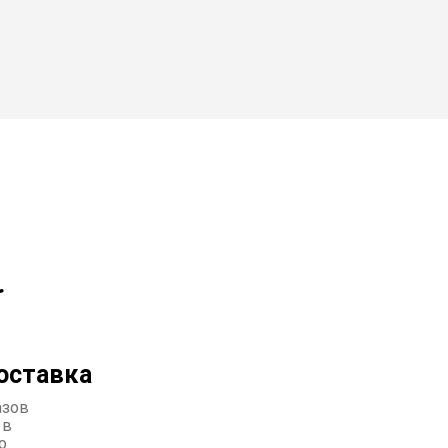
оставка
азов
 в
о