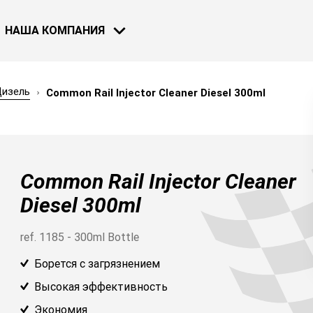
НАША КОМПАНИЯ
изель
Common Rail Injector Cleaner Diesel 300ml
МОТОЦИКЛЫ
ВЕЛОСИПЕДЫ
НОВОСТИ
Common Rail Injector Cleaner
30 НОЯ 2018
Bardahl и F
Diesel 300ml
Узнать бол
ref. 1185 - 300ml Bottle
Борется с загрязнением
СМОТРЕТЬ ВСЕ НОВОСТИ
Высокая эффективность
ВОДНЫЙ ТРАСПОРТ
Экономия