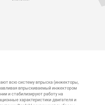
Найти подходящую смазку для вашег
автомобиля
www.bardahloils.com
ают всю систему впрыска (инжекторы,
танавливая впрыскиваемый инжектором
нии и стабилизируют работу на
ационные характеристики двигателя и