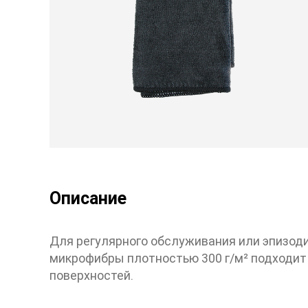
НАШИ ЛАКОМСТВА
Наслаждайтесь нашими ограниченным
тиражом
Описание
Для регулярного обслуживания или эпизоди
микрофибры плотностью 300 г/м² подходит
поверхностей.