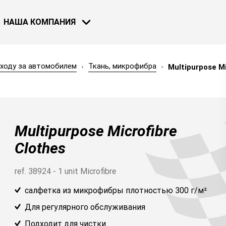
НАША КОМПАНИЯ
уходу за автомобилем
Ткань, микрофибра
Multipurpose Mi
МОТОЦИКЛЫ
ВЕЛОСИПЕДЫ
НОВОСТИ
Multipurpose Microfibre
30 НОЯ 2018
Bardahl и F
Clothes
Узнать бол
ref. 38924 - 1 unit Microfibre
салфетка из микрофибры плотностью 300 г/м²
СМОТРЕТЬ ВСЕ НОВОСТИ
Для регулярного обслуживания
ВОДНЫЙ ТРАСПОРТ
Подходит для чистки