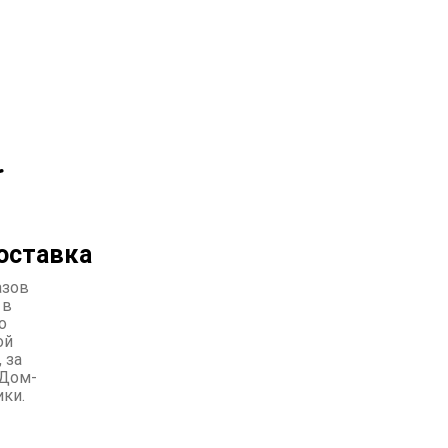
оставка
азов
 в
о
ой
 за
Дом-
ики.