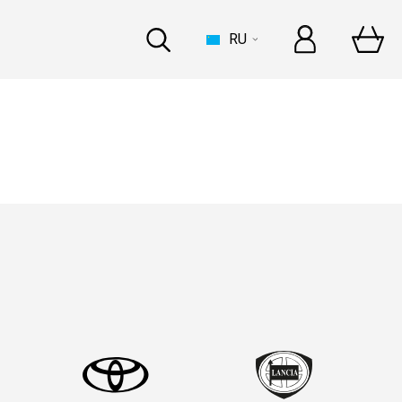
RU
ДОМ
errari
–
это целая история!
ьше
ИНДУСТРИЯ