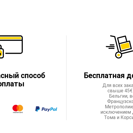
асный способ
Бесплатная д
оплаты
Для всех зак
свыше 45€
Бельгии, в
Французск
Метрополии,
исключением 
Тома и Корс