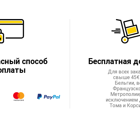
асный способ
Бесплатная д
оплаты
Для всех зак
свыше 45€
Бельгии, в
Французск
Метрополии,
исключением 
Тома и Корс