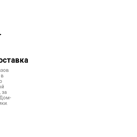
оставка
азов
 в
о
ой
 за
Дом-
ики.