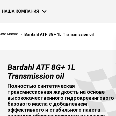
НАША КОМПАНИЯ
ное масло
Bardahl ATF 8G+ 1L Transmission oil
МОТОЦИКЛЫ
ВЕЛОСИПЕДЫ
НОВОСТИ
Bardahl ATF 8G+ 1L
30 НОЯ 2018
Bardahl и F
Transmission oil
Узнать бол
Полностью синтетическая
трансмиссионная жидкость на основе
высококачественного гидрокрекингового
базового масла с добавлением
СМОТРЕТЬ ВСЕ НОВОСТИ
эффективного и стабильного пакета
ВОДНЫЙ ТРАСПОРТ
присадок обеспечивающего отличную