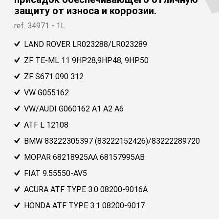
защиту от износа и коррозии.
ref. 34971 - 1L
LAND ROVER LR023288/LR023289
ZF TE-ML 11 9HP28,9HP48, 9HP50
ZF S671 090 312
VW G055162
VW/AUDI G060162 A1 A2 A6
Найти подходящую смазку для вашег
ATF L 12108
автомобиля
www.bardahloils.com
BMW 83222305397 (83222152426)/83222289720
MOPAR 68218925AA 68157995AB
FIAT 9.55550-AV5
ACURA ATF TYPE 3.0 08200-9016A
HONDA ATF TYPE 3.1 08200-9017