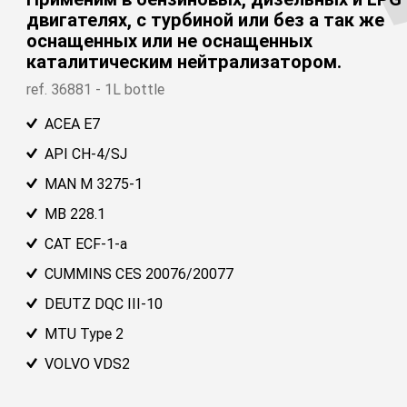
двигателях, с турбиной или без а так же
оснащенных или не оснащенных
каталитическим нейтрализатором.
ref. 36881 - 1L bottle
ACEA E7
API CH-4/SJ
MAN M 3275-1
MB 228.1
Найти подходящую смазку для вашег
CAT ECF-1-a
автомобиля
www.bardahloils.com
CUMMINS CES 20076/20077
DEUTZ DQC III-10
MTU Type 2
VOLVO VDS2