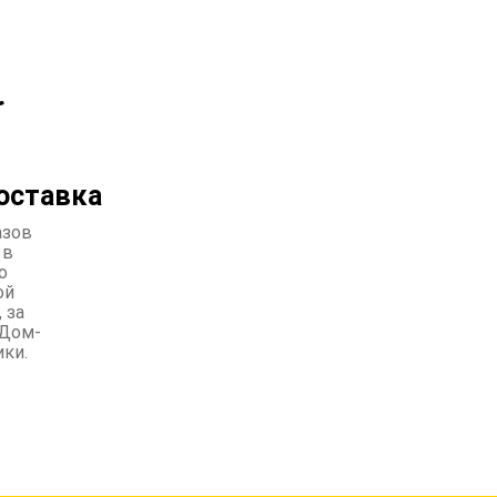
оставка
азов
 в
о
ой
 за
Дом-
ики.