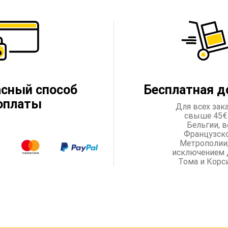
асный способ
Бесплатная д
оплаты
Для всех зак
свыше 45€
Бельгии, в
Французск
Метрополии,
исключением 
Тома и Корс