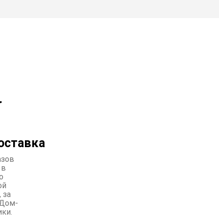
оставка
азов
 в
о
ой
 за
Дом-
ики.