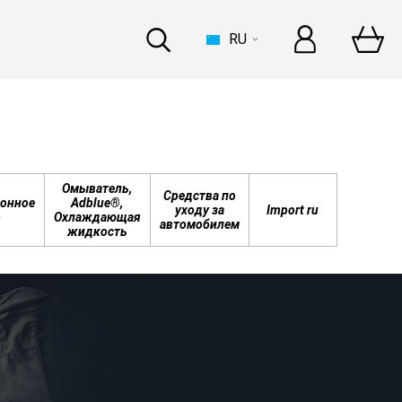
RU
ДОМ
Омыватель,
Средства по
онное
Adblue®,
уходу за
Import ru
о
Охлаждающая
автомобилем
жидкость
errari
–
это целая история!
ьше
ИНДУСТРИЯ