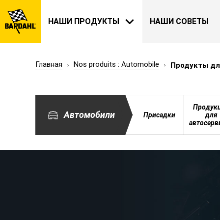
НАШИ ПРОДУКТЫ
НАШИ СОВЕТЫ
Главная
Nos produits : Automobile
Продукты дл
АВТОМОБИЛИ
BARDAHL
Продук
Автомобили
Присадки
для
НАША ИСТОРИЯ
автосерв
О НАС
САД