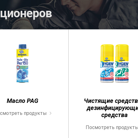
иционеров
Найти подходящую смазку для вашег
автомобиля
www.bardahloils.com
Масло PAG
Чистящие средств
дезинфицирующ
смотреть продукты
средства
Посмотреть продукт