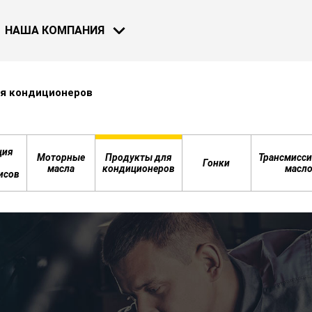
НАША КОМПАНИЯ
я кондиционеров
МОТОЦИКЛЫ
ВЕЛОСИПЕДЫ
НОВОСТИ
ция
Моторные
Продукты для
Трансмисси
Гонки
масла
кондиционеров
масл
исов
30 НОЯ 2018
Bardahl и F
Узнать бол
СМОТРЕТЬ ВСЕ НОВОСТИ
ВОДНЫЙ ТРАСПОРТ