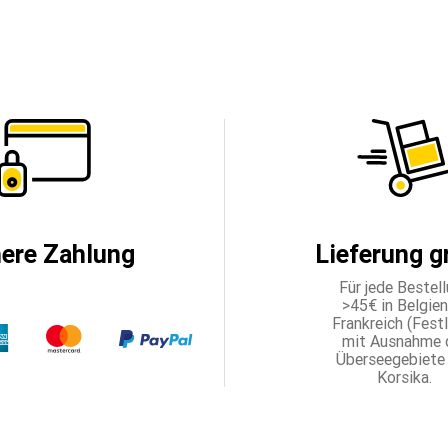
here Zahlung
Lieferung g
Für jede Bestel
>45€ in Belgien,
Frankreich (Fest
mit Ausnahme 
Überseegebiete
Korsika.