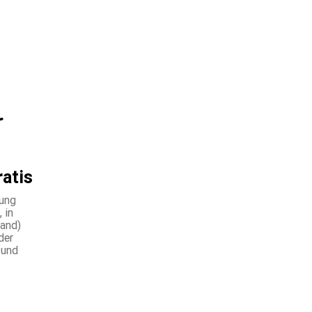
ratis
lung
 in
land)
der
 und