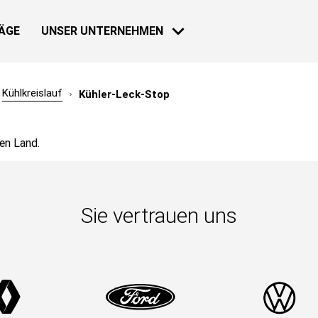
ÄGE
UNSER UNTERNEHMEN
Kühlkreislauf
Kühler-Leck-Stop
HAUS
NACHRICHTEN
en Land.
30 NOV 2018
Loeb zurück
Sie vertrauen uns
Mehr erfahre
30 NOV 2018
Bardahl & F
Geschichte
INDUSTRIE
Mehr erfahre