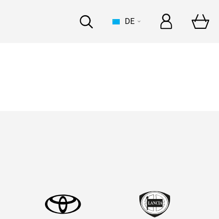
DE
BOOT
 zur Dakar mit Bardahl
n
errari, gemeinsame
n