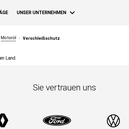
ÄGE
UNSER UNTERNEHMEN
Motoröl
Verschleißschutz
HAUS
NACHRICHTEN
en Land.
30 NOV 2018
Loeb zurück
Sie vertrauen uns
Mehr erfahre
30 NOV 2018
Bardahl & F
Geschichte
INDUSTRIE
Mehr erfahre