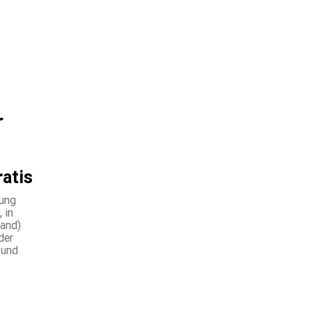
ratis
lung
 in
land)
der
 und