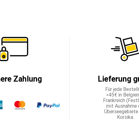
here Zahlung
Lieferung g
Für jede Bestel
>45€ in Belgien,
Frankreich (Fest
mit Ausnahme 
Überseegebiete
Korsika.