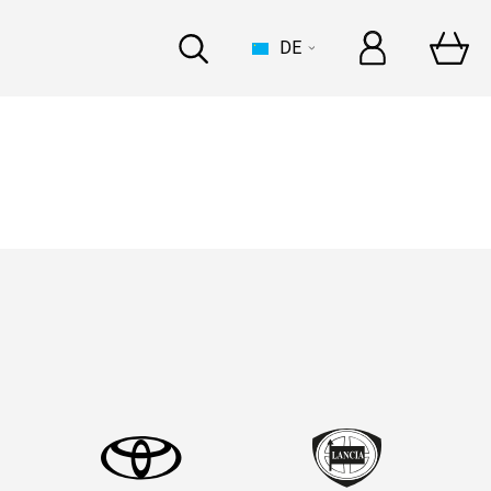
DE
BOOT
 zur Dakar mit Bardahl
n
errari, gemeinsame
n