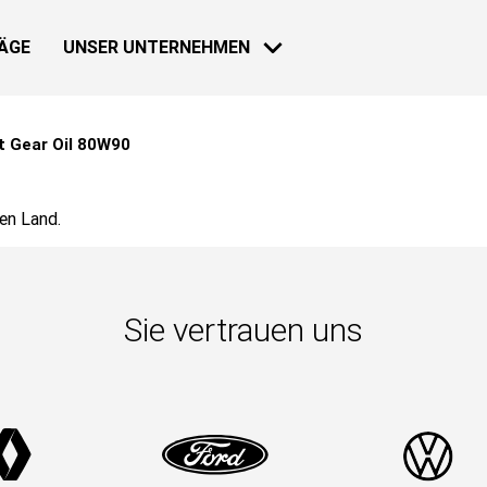
ÄGE
UNSER UNTERNEHMEN
t Gear Oil 80W90
HAUS
NACHRICHTEN
en Land.
30 NOV 2018
Loeb zurück
Sie vertrauen uns
Mehr erfahre
30 NOV 2018
Bardahl & F
Geschichte
INDUSTRIE
Mehr erfahre