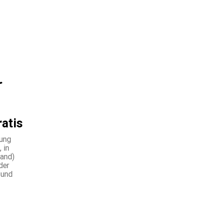
ratis
lung
 in
land)
der
 und