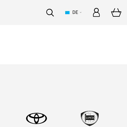
DE
BOOT
 zur Dakar mit Bardahl
n
errari, gemeinsame
n