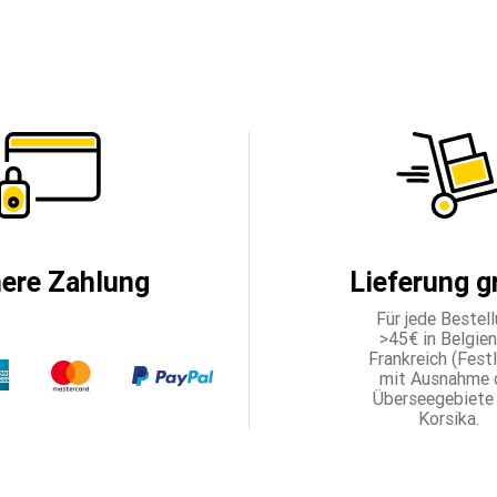
here Zahlung
Lieferung g
Für jede Bestel
>45€ in Belgien,
Frankreich (Fest
mit Ausnahme 
Überseegebiete
Korsika.