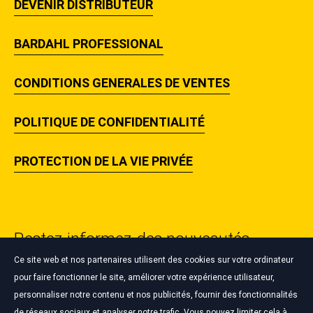
DEVENIR DISTRIBUTEUR
BARDAHL PROFESSIONAL
CONDITIONS GENERALES DE VENTES
POLITIQUE DE CONFIDENTIALITÉ
PROTECTION DE LA VIE PRIVÉE
Restez informez des nouveautés
Bardahl ✉️🔥
Ce site web et nos partenaires utilisent des cookies sur votre ordinateur
pour faire fonctionner le site, améliorer votre expérience utilisateur,
personnaliser notre contenu et nos publicités, fournir des fonctionnalités
S'INSCRIRE À LA NEWSLETTER
de réseaux sociaux et analyser notre trafic. Vous pouvez limiter cela à